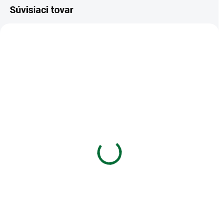
Súvisiaci tovar
VIAC ZA MENEJ
VIAC ZA MENEJ
SKLADOM
SKLADOM
(>5 KS)
(1 KS)
Hrebene plastové 19 mm
Kalkulačka MILAN
modré
vedecká 159110 Red,
240 funkcií
€0,10
€21,03
Do košíka
Do košíka
Hrebene plastové pre 121–150
listov/80 g papiera
Vedecká kalkulačka MILAN s 2-
riadkovým displejom, (10+2