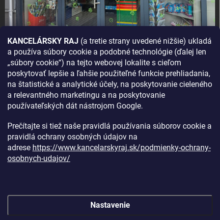
KANCELÁRSKY RAJ
(a tretie strany uvedené nižšie) ukladá
a používa súbory cookie a podobné technológie (ďalej len
AKO SA K NÁM DOSTANETE?
„súbory cookie“) na tejto webovej lokalite s cieľom
poskytovať lepšie a ľahšie použiteľné funkcie prehliadania,
na štatistické a analytické účely, na poskytovanie cieleného
a relevantného marketingu a na poskytovanie
používateľských dát nástrojom Google.
Prečítajte si tiež naše pravidlá používania súborov cookie a
pravidlá ochrany osobných údajov na
adrese
https://www.kancelarskyraj.sk/podmienky-ochrany-
osobnych-udajov/
Nastavenie