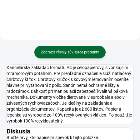
číslice)
Zobraziť všetky súvisiace produkty
Kancelársky zakladač formátu A4 je celopapierový, s vonkajším
mramorovým poťahom. Pre prehľadné označenie slúži natlačený
chrbtový štítok. Chrbtový krúžok s kovovým lemovaním oceníte
hlavne pri vyťahovaní z políc. Šanón nemá ochranné lišty a
radozámok. Ľahkosť pri manipulácii zabezpečí kvalitná páková
mechanika. Dokumenty vložíte dierované, v euroobale alebo v
závesných rýchloviazačoch. Je ideálny na zakladanie a
organizáciu dokumentov. Kapacita je až 600 listov. Papier a
lepenka sú vyrobené zo 100% recyklovaných vlákien. Po použití je
výrobok 100% recyklovateľný.
Diskusia
Buďte prvý, kto napíše príspevok k tejto položke.