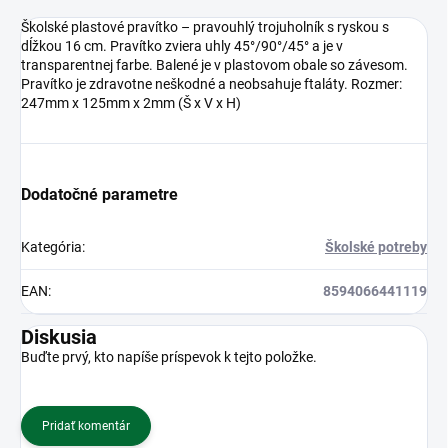
Školské plastové pravítko – pravouhlý trojuholník s ryskou s
dĺžkou 16 cm. Pravítko zviera uhly 45°/90°/45° a je v
transparentnej farbe. Balené je v plastovom obale so závesom.
Pravítko je zdravotne neškodné a neobsahuje ftaláty. Rozmer:
247mm x 125mm x 2mm (Š x V x H)
Dodatočné parametre
Kategória
:
Školské potreby
EAN
:
8594066441119
Diskusia
Buďte prvý, kto napíše príspevok k tejto položke.
Pridať komentár