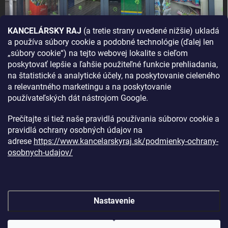
KANCELÁRSKY RAJ
(a tretie strany uvedené nižšie) ukladá
a používa súbory cookie a podobné technológie (ďalej len
AKO SA K NÁM DOSTANETE?
„súbory cookie“) na tejto webovej lokalite s cieľom
poskytovať lepšie a ľahšie použiteľné funkcie prehliadania,
na štatistické a analytické účely, na poskytovanie cieleného
a relevantného marketingu a na poskytovanie
používateľských dát nástrojom Google.
Prečítajte si tiež naše pravidlá používania súborov cookie a
pravidlá ochrany osobných údajov na
adrese
https://www.kancelarskyraj.sk/podmienky-ochrany-
osobnych-udajov/
Nastavenie
Copyright 2026
Kancelársky raj
. Všetky práva vyhradené.
Upraviť