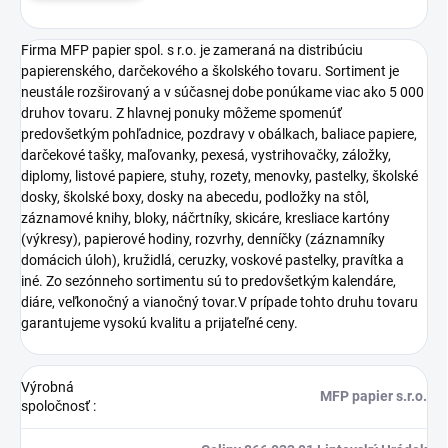
Firma MFP papier spol. s r.o. je zameraná na distribúciu
papierenského, darčekového a školského tovaru. Sortiment je
neustále rozširovaný a v súčasnej dobe ponúkame viac ako 5 000
druhov tovaru. Z hlavnej ponuky môžeme spomenúť
predovšetkým pohľadnice, pozdravy v obálkach, baliace papiere,
darčekové tašky, maľovanky, pexesá, vystrihovačky, záložky,
diplomy, listové papiere, stuhy, rozety, menovky, pastelky, školské
dosky, školské boxy, dosky na abecedu, podložky na stôl,
záznamové knihy, bloky, náčrtníky, skicáre, kresliace kartóny
(výkresy), papierové hodiny, rozvrhy, denníčky (záznamníky
domácich úloh), kružidlá, ceruzky, voskové pastelky, pravítka a
iné. Zo sezónneho sortimentu sú to predovšetkým kalendáre,
diáre, veľkonočný a vianočný tovar.V prípade tohto druhu tovaru
garantujeme vysokú kvalitu a prijateľné ceny.
Výrobná
MFP papier s.r.o.
spoločnosť
: