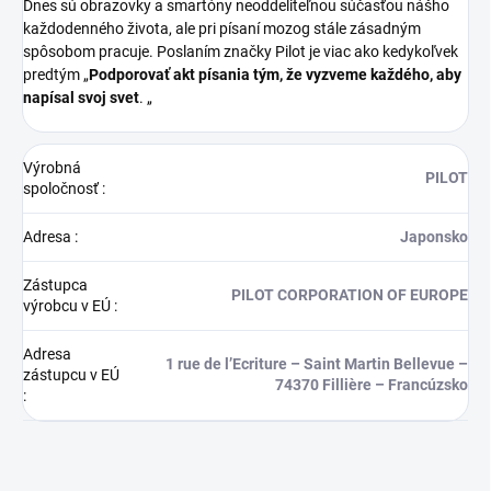
Dnes sú obrazovky a smartóny neoddeliteľnou súčasťou nášho
každodenného života, ale pri písaní mozog stále zásadným
spôsobom pracuje. Poslaním značky Pilot je viac ako kedykoľvek
predtým „
Podporovať akt písania tým, že vyzveme každého, aby
napísal svoj svet
. „
Výrobná
PILOT
spoločnosť
:
Adresa
:
Japonsko
Zástupca
PILOT CORPORATION OF EUROPE
výrobcu v EÚ
:
Adresa
1 rue de l’Ecriture – Saint Martin Bellevue –
zástupcu v EÚ
74370 Fillière – Francúzsko
: