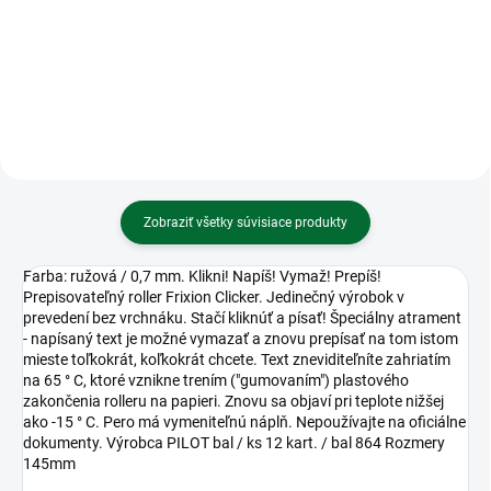
zelený svetlý
Zošit 512 • 10 listový • linkovaný
16 mm • Európa
Zobraziť všetky súvisiace produkty
Farba: ružová / 0,7 mm. Klikni! Napíš! Vymaž! Prepíš!
Prepisovateľný roller Frixion Clicker. Jedinečný výrobok v
prevedení bez vrchnáku. Stačí kliknúť a písať! Špeciálny atrament
- napísaný text je možné vymazať a znovu prepísať na tom istom
mieste toľkokrát, koľkokrát chcete. Text zneviditeľníte zahriatím
na 65 ° C, ktoré vznikne trením ("gumovaním") plastového
zakončenia rolleru na papieri. Znovu sa objaví pri teplote nižšej
ako -15 ° C. Pero má vymeniteľnú náplň. Nepoužívajte na oficiálne
dokumenty. Výrobca PILOT bal / ks 12 kart. / bal 864 Rozmery
145mm