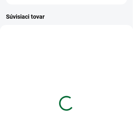
Súvisiaci tovar
VIAC ZA MENEJ
VIAC ZA MENEJ
SKLADOM
SKLADOM
(>5 KS)
(>5 KS)
Zošit 512 - 10 listový -
Krepový papier rolka
linkovaný 16 mm -
50x200cm zelený svetlý
Európa
€0,54
€0,21
Do košíka
Do košíka
Krepový papier rolka 50x200cm