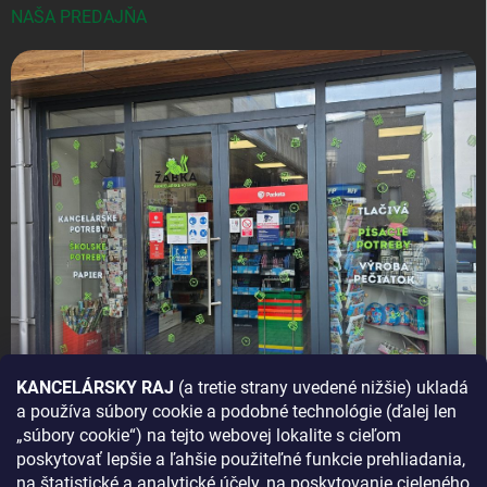
NAŠA PREDAJŇA
KANCELÁRSKY RAJ
(a tretie strany uvedené nižšie) ukladá
a používa súbory cookie a podobné technológie (ďalej len
AKO SA K NÁM DOSTANETE?
„súbory cookie“) na tejto webovej lokalite s cieľom
poskytovať lepšie a ľahšie použiteľné funkcie prehliadania,
na štatistické a analytické účely, na poskytovanie cieleného