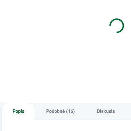
Zošit 445 - 40
Blok na
Z
listový -
maľovanie a
štvorčekovaný
skicovanie
5×5 mm - MIX
Sketch - A3
€0,85
€3,44
dizajnov
PREMIUM 20
listový
Do košíka
Do košíka
Zošit 445 • 40
Blok na maľovanie
Z
listový •
a skicovanie Sketch
G
štvorčekovaný 5×5
- A3 PREMIUM 20
mm • MIX dizajnov
listový, 110g/m2
Popis
Podobné (16)
Diskusia