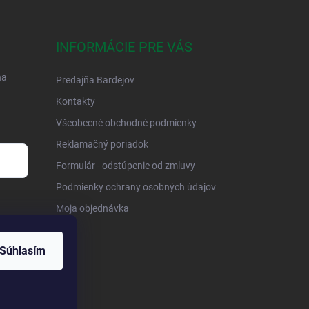
INFORMÁCIE PRE VÁS
na
Predajňa Bardejov
Kontakty
Všeobecné obchodné podmienky
Reklamačný poriadok
Formulár - odstúpenie od zmluvy
Podmienky ochrany osobných údajov
Moja objednávka
Súhlasím