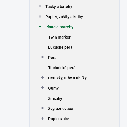
n
Tašky a batohy
e
l
Papier, zošity a knihy
Písacie potreby
Twin marker
Luxusné perá
Perá
Technické perá
Ceruzky, tuhy a uhlíky
Gumy
Zmizíky
Zvýrazňovače
Popisovače