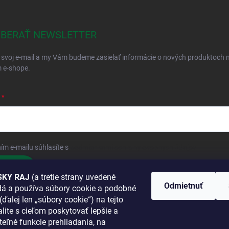
BERAŤ NEWSLETTER
 svoj e-mail a my Vám budeme zasielať informácie o nových produktoch 
 e-shope.
ím e-mailu súhlasíte s
podmienkami ochrany osobných údajov
hlásiť sa
KY RAJ
(a tretie strany uvedené
Odmietnuť
adá a používa súbory cookie a podobné
 SA K NÁM
(ďalej len „súbory cookie“) na tejto
lite s cieľom poskytovať lepšie a
TANETE?
teľné funkcie prehliadania, na