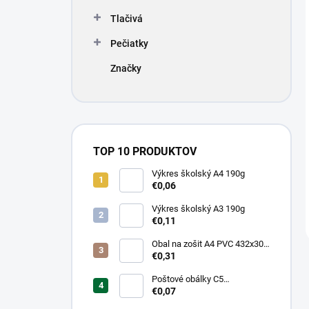
Tlačivá
Pečiatky
Značky
TOP 10 PRODUKTOV
Výkres školský A4 190g
€0,06
Výkres školský A3 190g
€0,11
Obal na zošit A4 PVC 432x304
mm, hrubý/transparentný
€0,31
Poštové obálky C5
samolepiace
€0,07