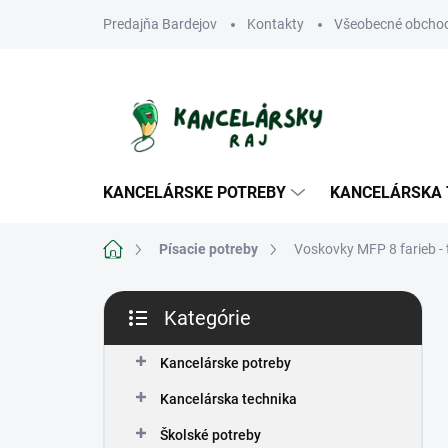
Prejsť
Predajňa Bardejov
Kontakty
Všeobecné obcho
na
obsah
KANCELÁRSKE POTREBY
KANCELÁRSKA 
Domov
Písacie potreby
Voskovky MFP 8 farieb - 
B
Kategórie
o
Preskočiť
č
kategórie
n
Kancelárske potreby
ý
Kancelárska technika
p
a
Školské potreby