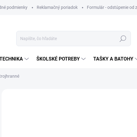
dné podmienky
Reklamačný poriadok
Formulár - odstúpenie od 
Hľadať
TECHNIKA
ŠKOLSKÉ POTREBY
TAŠKY A BATOHY
trojhranné
ZNAČKA:
MFP PAPIER
VIAC ZA MENEJ
€0
Jedn
SK
cena