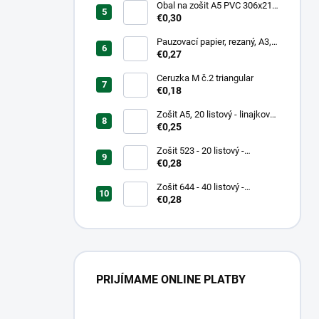
Obal na zošit A5 PVC 306x217
mm, hrubý/transparentný
€0,30
Pauzovací papier, rezaný, A3,
XEROX
€0,27
Ceruzka M č.2 triangular
€0,18
Zošit A5, 20 listový - linajkový
523
€0,25
Zošit 523 - 20 listový -
linkovaný 12 mm - Country
€0,28
Landscape
Zošit 644 - 40 listový -
linkovaný 8 mm - Teenage Mix
€0,28
dizajnov
PRIJÍMAME ONLINE PLATBY