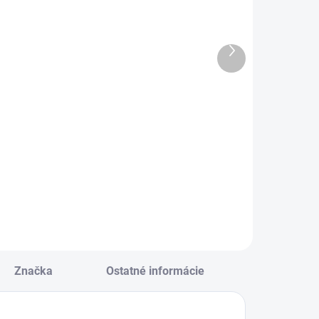
ošit A6 TYP
Krepový papier
644 GOAL
rolka
TIME
50x200cm mix
Ďalší
farieb dúhový
produkt
€0,48
€4,92
Do košíka
Do košíka
ošit A6 TYP 644
Krepový papier
OAL TIME
rolka 50x200cm
mix farieb dúhový
Značka
Ostatné informácie