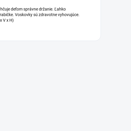
ahčuje deťom správne držanie. Ľahko
j krabičke. Voskovky sú zdravotne vyhovujúce.
x V x H)