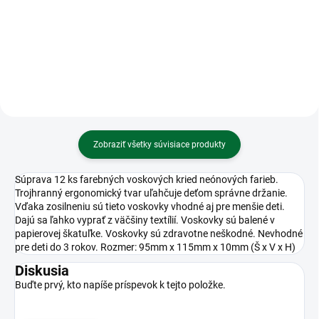
Dúha
A4 80g
Zobraziť všetky súvisiace produkty
Súprava 12 ks farebných voskových kried neónových farieb.
Trojhranný ergonomický tvar uľahčuje deťom správne držanie.
Vďaka zosilneniu sú tieto voskovky vhodné aj pre menšie deti.
Dajú sa ľahko vyprať z väčšiny textílií. Voskovky sú balené v
papierovej škatuľke. Voskovky sú zdravotne neškodné. Nevhodné
pre deti do 3 rokov. Rozmer: 95mm x 115mm x 10mm (Š x V x H)
Diskusia
Buďte prvý, kto napíše príspevok k tejto položke.