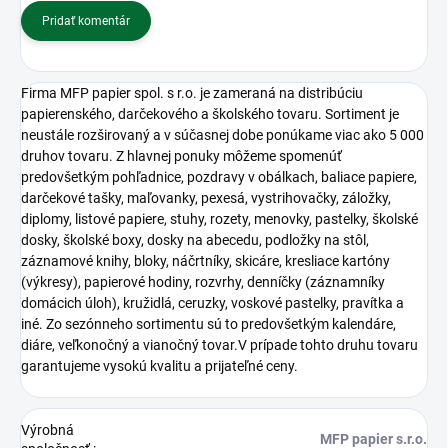
Pridať komentár
Firma MFP papier spol. s r.o. je zameraná na distribúciu
papierenského, darčekového a školského tovaru. Sortiment je
neustále rozširovaný a v súčasnej dobe ponúkame viac ako 5 000
druhov tovaru. Z hlavnej ponuky môžeme spomenúť
predovšetkým pohľadnice, pozdravy v obálkach, baliace papiere,
darčekové tašky, maľovanky, pexesá, vystrihovačky, záložky,
diplomy, listové papiere, stuhy, rozety, menovky, pastelky, školské
dosky, školské boxy, dosky na abecedu, podložky na stôl,
záznamové knihy, bloky, náčrtníky, skicáre, kresliace kartóny
(výkresy), papierové hodiny, rozvrhy, denníčky (záznamníky
domácich úloh), kružidlá, ceruzky, voskové pastelky, pravítka a
iné. Zo sezónneho sortimentu sú to predovšetkým kalendáre,
diáre, veľkonočný a vianočný tovar.V prípade tohto druhu tovaru
garantujeme vysokú kvalitu a prijateľné ceny.
Výrobná
MFP papier s.r.o.