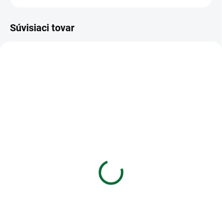
Súvisiaci tovar
VIAC ZA MENEJ
SKLADOM
SKLADOM
(>5 KS)
(>5 KS)
Zošit A6 TYP 644
Kopírovací papier
Rainbow Ella - Dúha
Emerson Tiger A4 80g
€0,48
€4,92
Do košíka
Do košíka
Zošit A6 TYP 644 Rainbow Ella -
Kopírovací papier Emerson Tiger