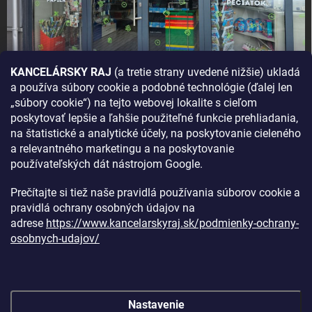
KANCELÁRSKY RAJ
(a tretie strany uvedené nižšie) ukladá
a používa súbory cookie a podobné technológie (ďalej len
AKO SA K NÁM DOSTANETE?
„súbory cookie“) na tejto webovej lokalite s cieľom
poskytovať lepšie a ľahšie použiteľné funkcie prehliadania,
na štatistické a analytické účely, na poskytovanie cieleného
a relevantného marketingu a na poskytovanie
používateľských dát nástrojom Google.
Prečítajte si tiež naše pravidlá používania súborov cookie a
pravidlá ochrany osobných údajov na
adrese
https://www.kancelarskyraj.sk/podmienky-ochrany-
osobnych-udajov/
Nastavenie