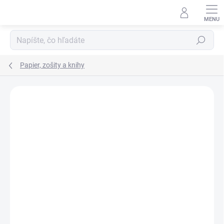
Prejsť
na
obsah
Hľadať
Papier, zošity a knihy
VIAC ZA MENEJ