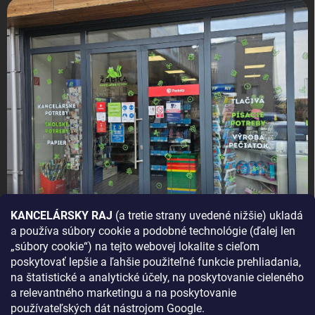
KANCELÁRSKY RAJ
(a tretie strany uvedené nižšie) ukladá
a používa súbory cookie a podobné technológie (ďalej len
AKO SA K NÁM DOSTANETE?
„súbory cookie“) na tejto webovej lokalite s cieľom
poskytovať lepšie a ľahšie použiteľné funkcie prehliadania,
na štatistické a analytické účely, na poskytovanie cieleného
a relevantného marketingu a na poskytovanie
používateľských dát nástrojom Google.