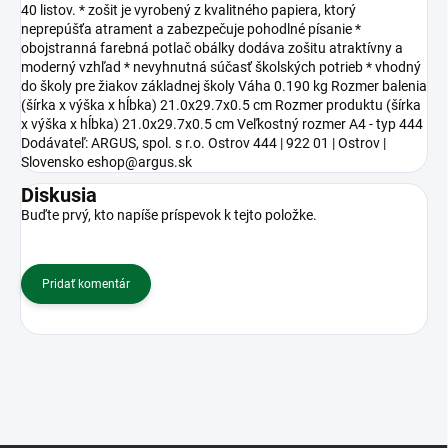
40 listov. * zošit je vyrobený z kvalitného papiera, ktorý
neprepúšťa atrament a zabezpečuje pohodlné písanie *
obojstranná farebná potlač obálky dodáva zošitu atraktívny a
moderný vzhľad * nevyhnutná súčasť školských potrieb * vhodný
do školy pre žiakov základnej školy Váha 0.190 kg Rozmer balenia
(šírka x výška x hĺbka) 21.0x29.7x0.5 cm Rozmer produktu (šírka
x výška x hĺbka) 21.0x29.7x0.5 cm Veľkostný rozmer A4 - typ 444
Dodávateľ: ARGUS, spol. s r.o. Ostrov 444 | 922 01 | Ostrov |
Slovensko eshop@argus.sk
Diskusia
Buďte prvý, kto napíše príspevok k tejto položke.
Pridať komentár