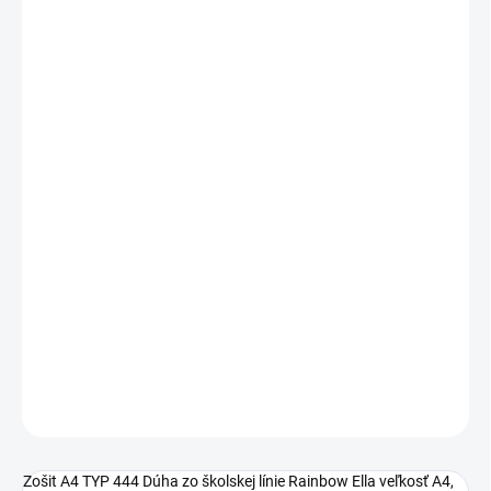
20 - 49 ks = zľava 2 %
€1,36
/ ks
50 - 99 ks = zľava 3 %
€1,35
/ ks
100 - 149 ks = zľava 4 %
€1,33
/ ks
150 a viac ks = zľava 5 %
€1,32
/ ks
Ušetríte
€0
−
+
Pridať do košíka
Zošit A4 TYP 444 Rainbow Ella
DETAILNÉ INFORMÁCIE
OPÝTAŤ SA
STRÁŽIŤ
Zošit A4 TYP 444 Dúha zo školskej línie Rainbow Ella veľkosť A4,