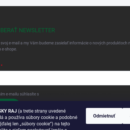
BERAŤ NEWSLETTER
 svoj e-mail a my Vám budeme zasielať informácie o nových produktoch 
 e-shope.
ím e-mailu súhlasíte s
podmienkami ochrany osobných údajov
hlásiť sa
KY RAJ
(a tretie strany uvedené
Odmietnuť
adá a používa súbory cookie a podobné
 SA K NÁM
(ďalej len „súbory cookie“) na tejto