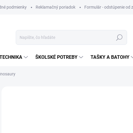
dné podmienky
Reklamačný poriadok
Formulár - odstúpenie od 
Hľadať
TECHNIKA
ŠKOLSKÉ POTREBY
TAŠKY A BATOHY
inosaury
VIAC ZA MENEJ
€0
Jedn
SK
cena
MÔŽ
DO: