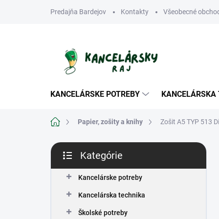
Prejsť
Predajňa Bardejov
Kontakty
Všeobecné obcho
na
obsah
KANCELÁRSKE POTREBY
KANCELÁRSKA 
Domov
Papier, zošity a knihy
Zošit A5 TYP 513 D
B
Kategórie
o
Preskočiť
č
kategórie
n
Kancelárske potreby
ý
Kancelárska technika
p
a
Školské potreby