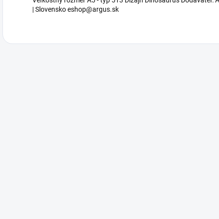
Veľkostný rozmer A5 - typ 513 Dizajn Dinosaurus Dodávateľ: AR
| Slovensko eshop@argus.sk