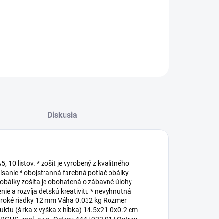
it A5 TYP 513 Dinosaury
ILNÉ INFORMÁCIE
OPÝTAŤ SA
STRÁŽIŤ
Diskusia
, 10 listov. * zošit je vyrobený z kvalitného
ísanie * obojstranná farebná potlač obálky
 obálky zošita je obohatená o zábavné úlohy
enie a rozvíja detskú kreativitu * nevyhnutná
, široké riadky 12 mm Váha 0.032 kg Rozmer
uktu (šírka x výška x hĺbka) 14.5x21.0x0.2 cm