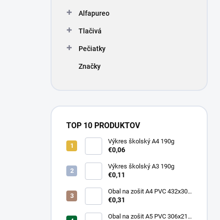
Alfapureo
Tlačivá
Pečiatky
Značky
TOP 10 PRODUKTOV
Výkres školský A4 190g
€0,06
Výkres školský A3 190g
€0,11
Obal na zošit A4 PVC 432x304
mm, hrubý/transparentný
€0,31
Obal na zošit A5 PVC 306x217