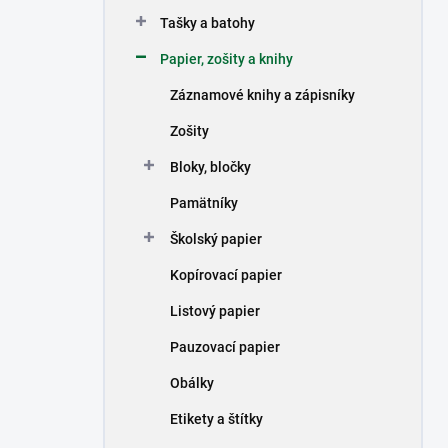
n
Tašky a batohy
e
l
Papier, zošity a knihy
Záznamové knihy a zápisníky
Zošity
Bloky, bločky
Pamätníky
Školský papier
Kopírovací papier
Listový papier
Pauzovací papier
Obálky
Etikety a štítky