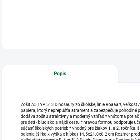
Zoš
DETA
Popis
Zošit A5 TYP 513 Dinosaury zo školskej línie Roaaar!, veľkosť A5
papiera, ktorý neprepúšťa atrament a zabezpečuje pohodlné p
dodáva zošitu atraktívny a moderný vzhľad * vnútorná potlač
pre deti - bludisko a nájdi cestu * hravou formou podporuje uč
súčasť školských potrieb * vhodný pre žiakov 1. a 2. ročníka
balenia (šírka x výška x hĺbka) 14.5x21.0x0.2 cm Rozmer prod