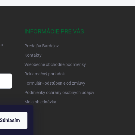
INFORMÁCIE PRE VÁS
na
Predajňa Bardejov
Kontakty
Všeobecné obchodné podmienky
Reklamačný poriadok
Formulár - odstúpenie od zmluvy
Podmienky ochrany osobných údajov
Moja objednávka
Súhlasím