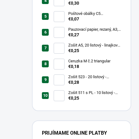
mm, hrubý/transparentný
€0,30
Poštové obálky C5
samolepiace
€0,07
Pauzovací papier, rezaný, A3,
XEROX
€0,27
Zošit A5, 20 listový - linajkový
523
€0,25
Ceruzka M č.2 triangular
€0,18
Zošit 523 - 20 listový -
linkovaný 12 mm - Country
€0,28
Landscape
Zošit 511 s PL - 10 listový -
linkovaný 20 mm s pomocnou
€0,25
linkou
PRIJÍMAME ONLINE PLATBY