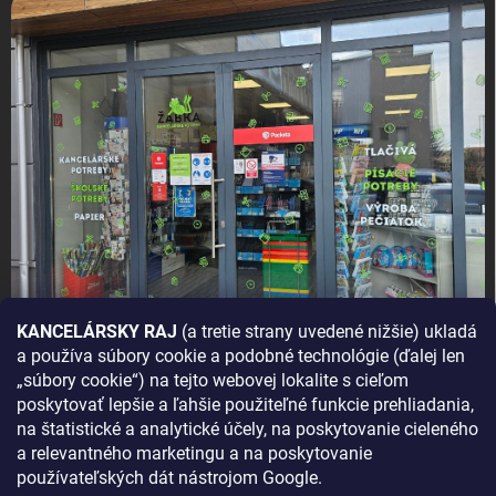
KANCELÁRSKY RAJ
(a tretie strany uvedené nižšie) ukladá
a používa súbory cookie a podobné technológie (ďalej len
AKO SA K NÁM DOSTANETE?
„súbory cookie“) na tejto webovej lokalite s cieľom
poskytovať lepšie a ľahšie použiteľné funkcie prehliadania,
na štatistické a analytické účely, na poskytovanie cieleného
a relevantného marketingu a na poskytovanie
používateľských dát nástrojom Google.