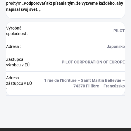
predtým „
Podporovať akt písania tým, že vyzveme každého, aby
napísal svoj svet
. „
Výrobná
PILOT
spoločnosť
:
Adresa
:
Japonsko
Zástupca
PILOT CORPORATION OF EUROPE
výrobcu v EÚ
:
Adresa
1 rue de l’Ecriture – Saint Martin Bellevue –
zástupcu v EÚ
74370 Fillière – Francúzsko
:
Z