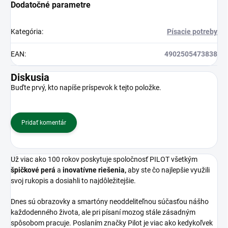
Dodatočné parametre
Kategória
:
Písacie potreby
EAN
:
4902505473838
Diskusia
Buďte prvý, kto napíše príspevok k tejto položke.
Pridať komentár
Už viac ako 100 rokov poskytuje spoločnosť PILOT všetkým
špičkové perá
a
inovatívne riešenia,
aby ste čo najlepšie využili
svoj rukopis a dosiahli to najdôležitejšie.
Dnes sú obrazovky a smartóny neoddeliteľnou súčasťou nášho
každodenného života, ale pri písaní mozog stále zásadným
spôsobom pracuje. Poslaním značky Pilot je viac ako kedykoľvek