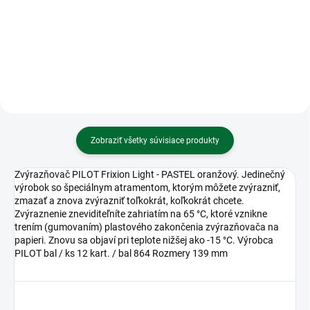
červený
Etiketa cen. Emerson DMHK rolka
23x16mm - oranžová
Zobraziť všetky súvisiace produkty
Zvýrazňovač PILOT Frixion Light - PASTEL oranžový. Jedinečný
výrobok so špeciálnym atramentom, ktorým môžete zvýrazniť,
zmazať a znova zvýrazniť toľkokrát, koľkokrát chcete.
Zvýraznenie zneviditeľníte zahriatím na 65 °C, ktoré vznikne
trením (gumovaním) plastového zakončenia zvýrazňovača na
papieri. Znovu sa objaví pri teplote nižšej ako -15 °C. Výrobca
PILOT bal / ks 12 kart. / bal 864 Rozmery 139 mm