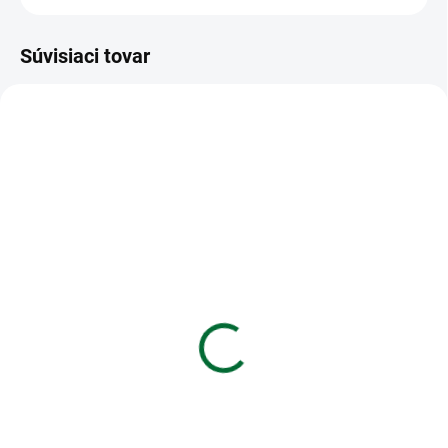
Súvisiaci tovar
VIAC ZA MENEJ
VIAC ZA MENEJ
SKLADOM
SKLADOM
(>5 KS)
(>5 KS)
Krepový papier rolka
Etiketa cen. Emerson
50x200cm červený
DMHK rolka 23x16mm -
oranžová
€0,54
€0,77
Do košíka
Do košíka
Krepový papier rolka 50x200cm