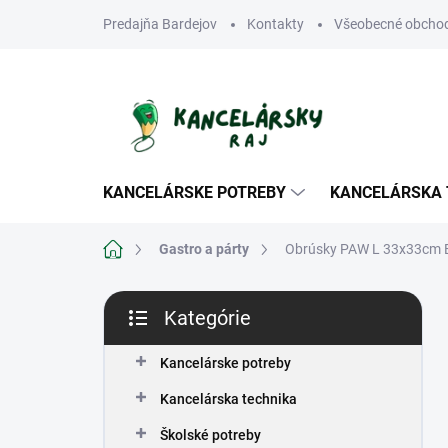
Prejsť
Predajňa Bardejov
Kontakty
Všeobecné obcho
na
obsah
KANCELÁRSKE POTREBY
KANCELÁRSKA 
Domov
Gastro a párty
Obrúsky PAW L 33x33cm E
B
Kategórie
o
Preskočiť
č
kategórie
n
Kancelárske potreby
ý
Kancelárska technika
p
a
Školské potreby