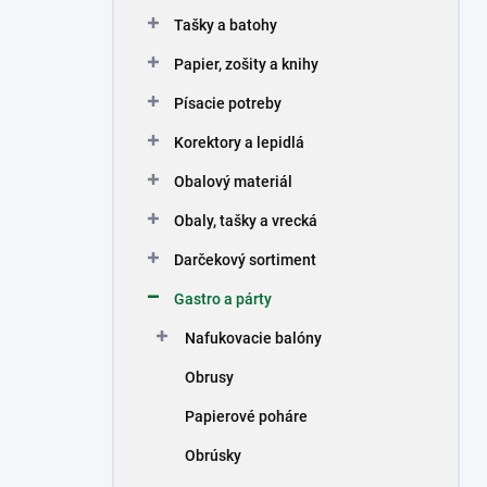
n
Tašky a batohy
e
l
Papier, zošity a knihy
Písacie potreby
Korektory a lepidlá
Obalový materiál
Obaly, tašky a vrecká
Darčekový sortiment
Gastro a párty
Nafukovacie balóny
Obrusy
Papierové poháre
Obrúsky