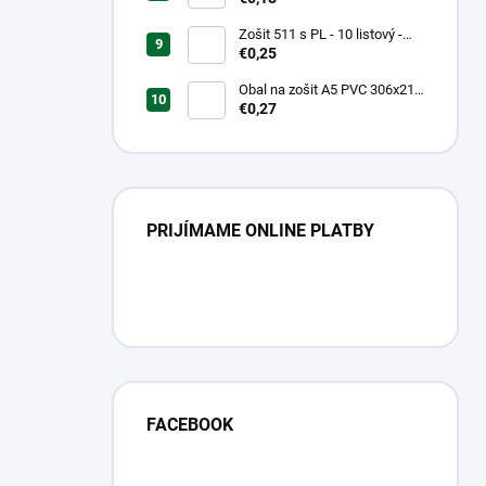
Zošit 511 s PL - 10 listový -
linkovaný 20 mm s pomocnou
€0,25
linkou
Obal na zošit A5 PVC 306x217
mm Neon Color -
€0,27
transparentný/ružov
PRIJÍMAME ONLINE PLATBY
FACEBOOK