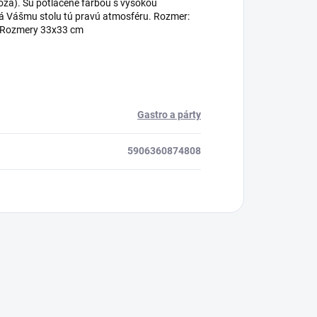
óza). Sú potlačené farbou s vysokou
á Vášmu stolu tú pravú atmosféru. Rozmer:
. Rozmery 33x33 cm
Gastro a párty
5906360874808