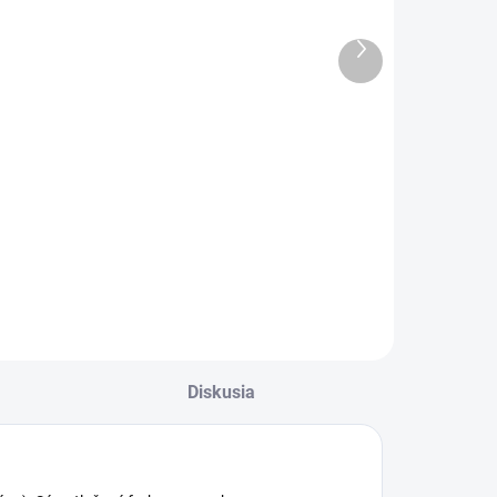
narodeniu
narodeninám
ieťaťa
60
Ďalší
produkt
€1,85
€1,55
Do košíka
Do košíka
lahoželanie k
Blahoželanie k
arodeniu dieťaťa
narodeninám 60
Diskusia