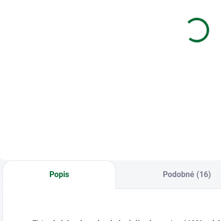
Happy
Úprimná
náramok -
sústrasť
d
Mandala of
€5,69
€1,33
luck (rose
gold)
Do košíka
Do košíka
Gifty - Be Happy
Kondolencia,
B
náramok - Mandala
Úprimná sústrasť
n
of luck (rose gold)
Popis
Podobné (16)