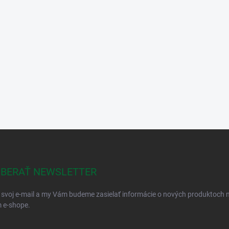
BERAŤ NEWSLETTER
 svoj e-mail a my Vám budeme zasielať informácie o nových produktoch 
 e-shope.