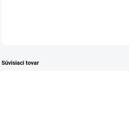
Obr
DETA
Súvisiaci tovar
VIAC ZA MENEJ
VIAC ZA MENEJ
VIA
8388.00
9004.00
SKLADOM
SKLADOM
(4 KS)
(>5 KS)
Gifty - Be
Kondolencia,
B