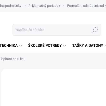
dné podmienky
Reklamačný poriadok
Formulár - odstúpenie od 
Hľadať
TECHNIKA
ŠKOLSKÉ POTREBY
TAŠKY A BATOHY
lephant on Bike
VIAC ZA MENEJ
€1
Jedn
SK
cena
MÔŽ
DO: