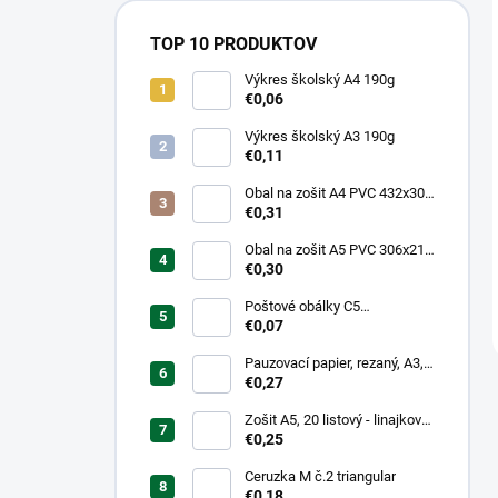
TOP 10 PRODUKTOV
Výkres školský A4 190g
€0,06
Výkres školský A3 190g
€0,11
Obal na zošit A4 PVC 432x304
mm, hrubý/transparentný
€0,31
Obal na zošit A5 PVC 306x217
mm, hrubý/transparentný
€0,30
Poštové obálky C5
samolepiace
€0,07
Pauzovací papier, rezaný, A3,
XEROX
€0,27
Zošit A5, 20 listový - linajkový
523
€0,25
Ceruzka M č.2 triangular
€0,18