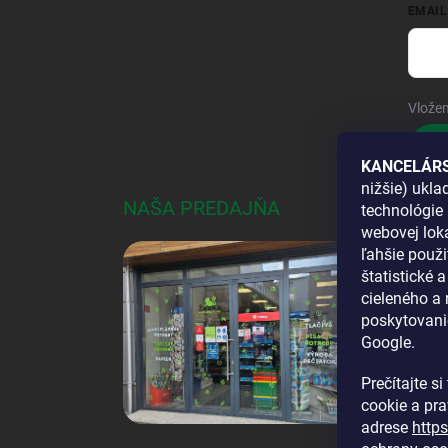
EMAIL
Vložen
Pri
KANCELÁRS
nižšie) ukl
NAŠA PREDAJŇA
AKO
technológie 
webovej loka
DOS
ľahšie použi
štatistické 
cieleného a
poskytovani
Google.
Prečítajte s
cookie a pr
adrese
http