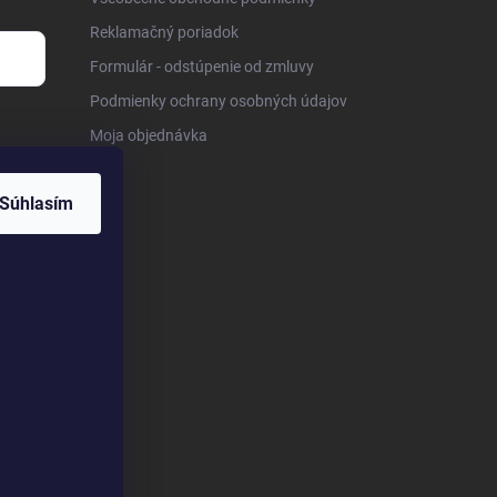
Reklamačný poriadok
Formulár - odstúpenie od zmluvy
Podmienky ochrany osobných údajov
Moja objednávka
Súhlasím