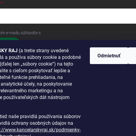
ím e-mailu súhlasíte s
podmienkami ochrany osobných údajov
hlásiť sa
KY RAJ
(a tretie strany uvedené
Odmietnuť
adá a používa súbory cookie a podobné
 SA K NÁM
(ďalej len „súbory cookie“) na tejto
lite s cieľom poskytovať lepšie a
TANETE?
teľné funkcie prehliadania, na
a analytické účely, na poskytovanie
 relevantného marketingu a na
e používateľských dát nástrojom
i tiež naše pravidlá používania súborov
avidlá ochrany osobných údajov na
s://www.kancelarskyraj.sk/podmienky-