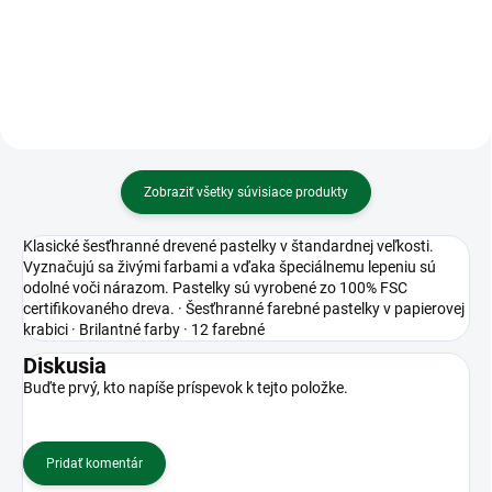
Zobraziť všetky súvisiace produkty
Klasické šesťhranné drevené pastelky v štandardnej veľkosti.
Vyznačujú sa živými farbami a vďaka špeciálnemu lepeniu sú
odolné voči nárazom. Pastelky sú vyrobené zo 100% FSC
certifikovaného dreva. · Šesťhranné farebné pastelky v papierovej
krabici · Brilantné farby · 12 farebné
Diskusia
Buďte prvý, kto napíše príspevok k tejto položke.
Pridať komentár