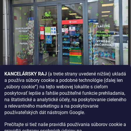
KANCELÁRSKY RAJ
(a tretie strany uvedené nižšie) ukladá
a používa súbory cookie a podobné technológie (ďalej len
AKO SA K NÁM DOSTANETE?
„súbory cookie“) na tejto webovej lokalite s cieľom
poskytovať lepšie a ľahšie použiteľné funkcie prehliadania,
na štatistické a analytické účely, na poskytovanie cieleného
a relevantného marketingu a na poskytovanie
používateľských dát nástrojom Google.
Prečítajte si tiež naše pravidlá používania súborov cookie a
pravidlá ochrany osobných údajov na