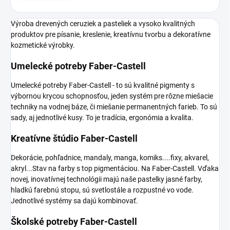
Výroba drevených ceruziek a pasteliek a vysoko kvalitných
produktov pre písanie, kreslenie, kreatívnu tvorbu a dekoratívne
kozmetické výrobky.
Umelecké potreby Faber-Castell
Umelecké potreby Faber-Castell‍ - to sú kvalitné pigmenty s
výbornou krycou schopnosťou, jeden systém pre rôzne miešacie
techniky na vodnej báze, či miešanie permanentných farieb. To sú
sady, aj jednotlivé kusy. To je tradícia, ergonómia a kvalita.
Kreatívne štúdio Faber-Castell
Dekorácie, pohľadnice, mandaly, manga, komiks....fixy, akvarel,
akryl...Stav na farby s top pigmentáciou. Na Faber-Castell. Vďaka
novej, inovatívnej technológii majú naše pastelky jasné farby,
hladkú farebnú stopu, sú svetlostále a rozpustné vo vode.
Jednotlivé systémy sa dajú kombinovať.
Školské potreby Faber-Castell