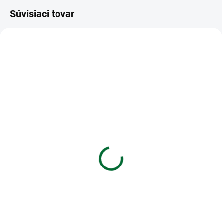
Súvisiaci tovar
VIAC ZA MENEJ
VIAC ZA MENEJ
SKLADOM
SKLADOM
(>5 KS)
(>5 KS)
Zošit 512 - 10 listový -
Obálky C5 162x229 mm
linkovaný 16 mm -
samolepiace
Európa
€0,07
€0,21
Do košíka
Do košíka
Obálky C5 162x229 mm
samolepiace
Zošit 512 • 10 listový • linkovaný
16 mm • Európa