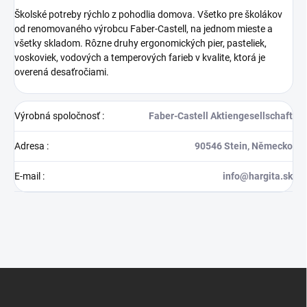
Školské potreby rýchlo z pohodlia domova. Všetko pre školákov
od renomovaného výrobcu Faber-Castell, na jednom mieste a
všetky skladom. Rôzne druhy ergonomických pier, pasteliek,
voskoviek, vodových a temperových farieb v kvalite, ktorá je
overená desaťročiami.
Výrobná spoločnosť
:
Faber-Castell Aktiengesellschaft
Adresa
:
90546 Stein, Německo
E-mail
:
info@hargita.sk
Z
á
p