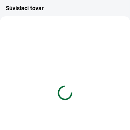
Súvisiaci tovar
VIAC ZA MENEJ
VIAC ZA MENEJ
SKLADOM
SKLADOM
(1 KS)
(1 KS)
Aromatika Premium
Sviečka Znamenie
Vonné Tyčinky - Citrón
zverokruhu - Ryby
€1,64
€4,43
Do košíka
Do košíka
Aromatika Premium Vonné
Sviečka Znamenie zverokruhu -
Tyčinky - Citrón
Ryby