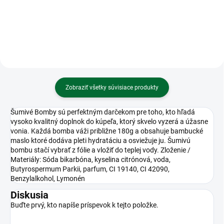
Zobraziť všetky súvisiace produkty
Šumivé Bomby sú perfektným darčekom pre toho, kto hľadá
vysoko kvalitný doplnok do kúpeľa, ktorý skvelo vyzerá a úžasne
vonia. Každá bomba váži približne 180g a obsahuje bambucké
maslo ktoré dodáva pleti hydratáciu a osviežuje ju. Šumivú
bombu stačí vybrať z fólie a vložiť do teplej vody. Zloženie /
Materiály: Sóda bikarbóna, kyselina citrónová, voda,
Butyrospermum Parkii, parfum, CI 19140, CI 42090,
Benzylalkohol, Lymonén
Diskusia
Buďte prvý, kto napíše príspevok k tejto položke.