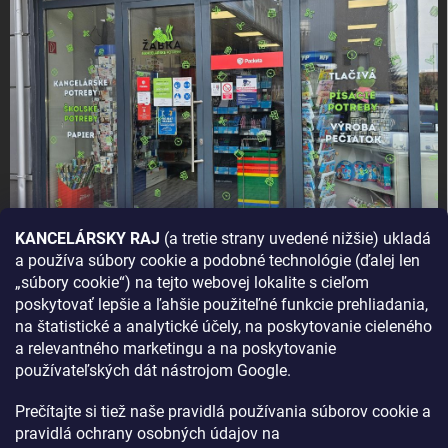
KANCELÁRSKY RAJ
(a tretie strany uvedené nižšie) ukladá
a používa súbory cookie a podobné technológie (ďalej len
AKO SA K NÁM DOSTANETE?
„súbory cookie“) na tejto webovej lokalite s cieľom
poskytovať lepšie a ľahšie použiteľné funkcie prehliadania,
na štatistické a analytické účely, na poskytovanie cieleného
a relevantného marketingu a na poskytovanie
používateľských dát nástrojom Google.
Prečítajte si tiež naše pravidlá používania súborov cookie a
pravidlá ochrany osobných údajov na