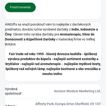
Pridať komentár
AWGifts sa snaží ponúknuť vám to najlepšie z darčekových
predmetov, dováža ručne vyrobené darčeky z
Indie, Indonézie a
Číny
. Okrem toho vyrába darčeky pre
Aromaterapiu, Vône do
Domácnosti a Kúpeľňové Darčeky
v materskej firme vo Veľkej
Británii.
Fair trade od roku 1995 - hlavný dovozca kadidla - špičkový
výrobca produktov do kúpeľa - najlepší sortiment ezoteriky a
kryštálov - najlepší rad aromaterapie - najlepšie mydlové kvety,
špičkový rad soľných lámp, najlepšie bavlnené a eko vrecúška a
mnoho iného.
Výrobná
Ancient Wisdom Marketing Ltd.
spoločnosť
:
Affinity Park, Europa Drive Sheffield, S9 1XT
Adresa
: