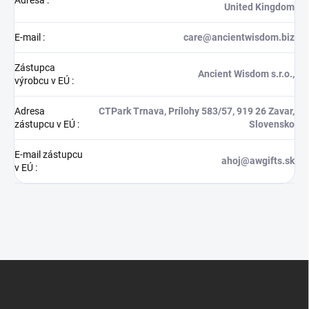
United Kingdom
E-mail
:
care@ancientwisdom.biz
Zástupca
Ancient Wisdom s.r.o.,
výrobcu v EÚ
:
Adresa
CTPark Trnava, Prílohy 583/57, 919 26 Zavar,
zástupcu v EÚ
:
Slovensko
E-mail zástupcu
ahoj@awgifts.sk
v EÚ
:
Z
á
p