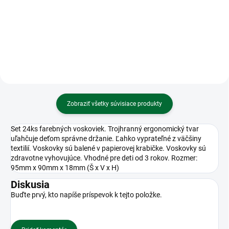
8mm • TRAVEL
Zobraziť všetky súvisiace produkty
Set 24ks farebných voskoviek. Trojhranný ergonomický tvar
uľahčuje deťom správne držanie. Ľahko vyprateľné z väčšiny
textilií. Voskovky sú balené v papierovej krabičke. Voskovky sú
zdravotne vyhovujúce. Vhodné pre deti od 3 rokov. Rozmer:
95mm x 90mm x 18mm (Š x V x H)
Diskusia
Buďte prvý, kto napíše príspevok k tejto položke.