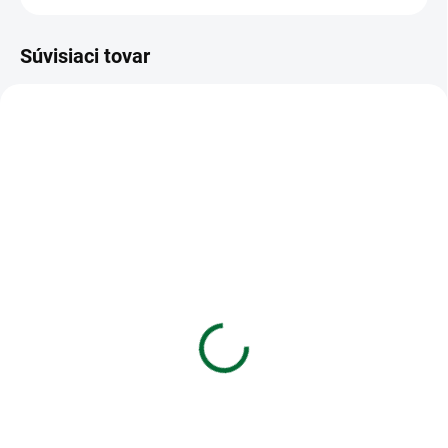
Súvisiaci tovar
VIAC ZA MENEJ
VIAC ZA MENEJ
SKLADOM
SKLADOM
(>5 KS)
(>5 KS)
Náčrtník A3 20 listov 90
Zošit 464 - 60 listový -
g
linkovaný 8mm - TRAVEL
€2,04
€1,18
Do košíka
Do košíka
Náčrtník A3 20 listov 90 g
Zošit 464 • 60 listový • linkovaný