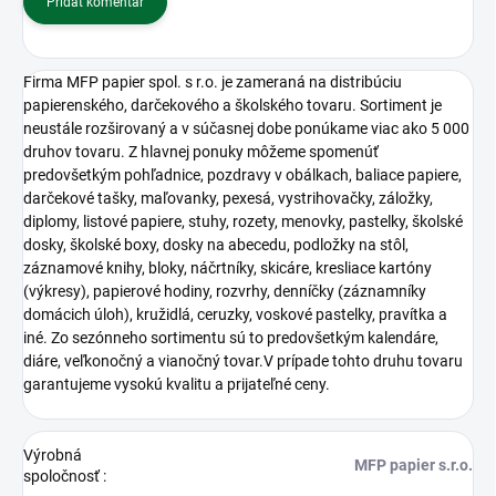
Pridať komentár
Firma MFP papier spol. s r.o. je zameraná na distribúciu
papierenského, darčekového a školského tovaru. Sortiment je
neustále rozširovaný a v súčasnej dobe ponúkame viac ako 5 000
druhov tovaru. Z hlavnej ponuky môžeme spomenúť
predovšetkým pohľadnice, pozdravy v obálkach, baliace papiere,
darčekové tašky, maľovanky, pexesá, vystrihovačky, záložky,
diplomy, listové papiere, stuhy, rozety, menovky, pastelky, školské
dosky, školské boxy, dosky na abecedu, podložky na stôl,
záznamové knihy, bloky, náčrtníky, skicáre, kresliace kartóny
(výkresy), papierové hodiny, rozvrhy, denníčky (záznamníky
domácich úloh), kružidlá, ceruzky, voskové pastelky, pravítka a
iné. Zo sezónneho sortimentu sú to predovšetkým kalendáre,
diáre, veľkonočný a vianočný tovar.V prípade tohto druhu tovaru
garantujeme vysokú kvalitu a prijateľné ceny.
Výrobná
MFP papier s.r.o.
spoločnosť
: