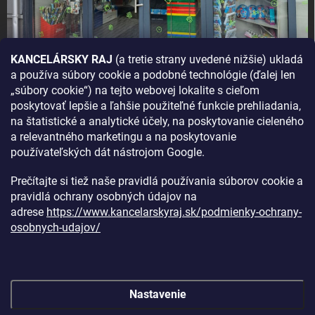
KANCELÁRSKY RAJ
(a tretie strany uvedené nižšie) ukladá
a používa súbory cookie a podobné technológie (ďalej len
AKO SA K NÁM DOSTANETE?
„súbory cookie“) na tejto webovej lokalite s cieľom
poskytovať lepšie a ľahšie použiteľné funkcie prehliadania,
na štatistické a analytické účely, na poskytovanie cieleného
a relevantného marketingu a na poskytovanie
používateľských dát nástrojom Google.
Prečítajte si tiež naše pravidlá používania súborov cookie a
pravidlá ochrany osobných údajov na
adrese
https://www.kancelarskyraj.sk/podmienky-ochrany-
osobnych-udajov/
Nastavenie