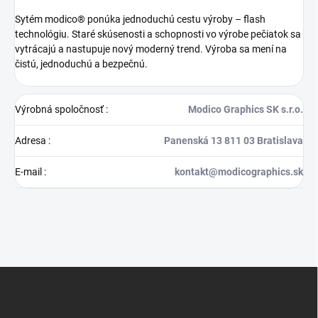
Sytém modico® ponúka jednoduchú cestu výroby – flash
technológiu. Staré skúsenosti a schopnosti vo výrobe pečiatok sa
vytrácajú a nastupuje nový moderný trend. Výroba sa mení na
čistú, jednoduchú a bezpečnú.
Výrobná spoločnosť
:
Modico Graphics SK s.r.o.
Adresa
:
Panenská 13 811 03 Bratislava
E-mail
:
kontakt@modicographics.sk
Z
á
p