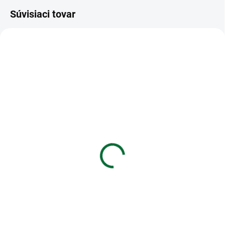
Súvisiaci tovar
VIAC ZA MENEJ
VIAC ZA MENEJ
SKLADOM
SKLADOM
(1 KS)
(5 KS)
Diár 2027 70x105mm
SK Kalendár 2027
potlač3
stolový mini Mačky
€4,13
€2,82
Do košíka
Do košíka
Diár 2027 70x105mm potlač3
SK Kalendár 2027 stolový mini
Mačky