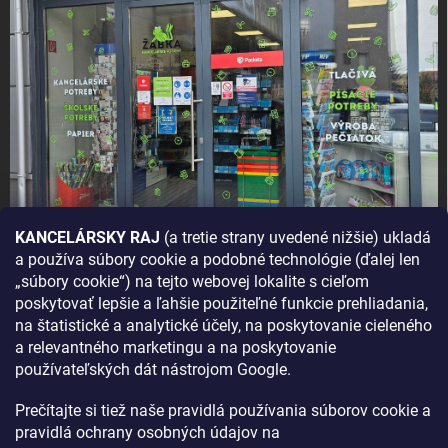
KANCELÁRSKY RAJ
(a tretie strany uvedené nižšie) ukladá
a používa súbory cookie a podobné technológie (ďalej len
AKO SA K NÁM DOSTANETE?
„súbory cookie“) na tejto webovej lokalite s cieľom
poskytovať lepšie a ľahšie použiteľné funkcie prehliadania,
na štatistické a analytické účely, na poskytovanie cieleného
a relevantného marketingu a na poskytovanie
používateľských dát nástrojom Google.
Prečítajte si tiež naše pravidlá používania súborov cookie a
pravidlá ochrany osobných údajov na