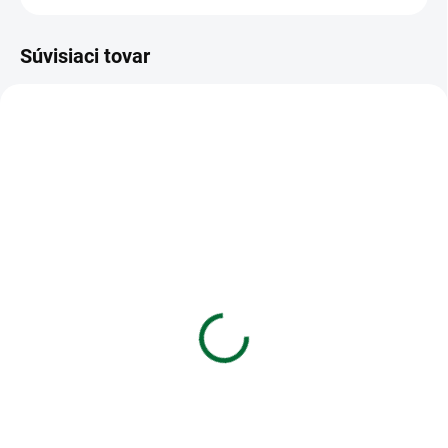
Súvisiaci tovar
VIAC ZA MENEJ
VIAC ZA MENEJ
SKLADOM
SKLADOM
(>5 KS)
(>5 KS)
Krepový papier rolka
Magnetický bloček
50x200cm ružový tmavý
8x24cm, 80 listov, mix
€0,54
€1,81
Do košíka
Do košíka
Krepový papier rolka 50x200cm
Magnetický bloček 8x24cm, 80