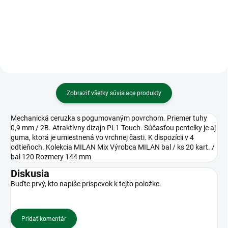
ružový tmavý
listov, mix
Zobraziť všetky súvisiace produkty
Mechanická ceruzka s pogumovaným povrchom. Priemer tuhy
0,9 mm / 2B. Atraktívny dizajn PL1 Touch. Súčasťou pentelky je aj
guma, ktorá je umiestnená vo vrchnej časti. K dispozícii v 4
odtieňoch. Kolekcia MILAN Mix Výrobca MILAN bal / ks 20 kart. /
bal 120 Rozmery 144 mm
Diskusia
Buďte prvý, kto napíše príspevok k tejto položke.
Pridať komentár