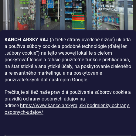
KANCELÁRSKY RAJ
(a tretie strany uvedené nižšie) ukladá
a používa súbory cookie a podobné technológie (ďalej len
AKO SA K NÁM DOSTANETE?
„súbory cookie“) na tejto webovej lokalite s cieľom
poskytovať lepšie a ľahšie použiteľné funkcie prehliadania,
na štatistické a analytické účely, na poskytovanie cieleného
a relevantného marketingu a na poskytovanie
používateľských dát nástrojom Google.
Prečítajte si tiež naše pravidlá používania súborov cookie a
pravidlá ochrany osobných údajov na
adrese
https://www.kancelarskyraj.sk/podmienky-ochrany-
osobnych-udajov/