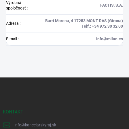
Výrobná
FACTIS, S.A.
spoločnosť
:
Barri Morena, 4 17253 MONT-RAS (Girona)
Adresa
:
Telf.: +34 972 30 32 00
E-mail
:
info@milan.es
Z
á
p
ä
t
i
KONTAKT
e
info
@
kancelarskyraj.sk