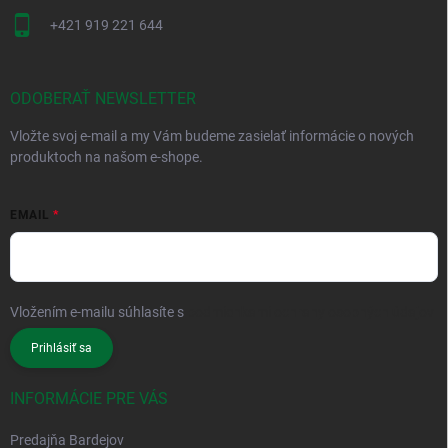
+421 919 221 644
ODOBERAŤ NEWSLETTER
Vložte svoj e-mail a my Vám budeme zasielať informácie o nových
produktoch na našom e-shope.
EMAIL
Vložením e-mailu súhlasíte s
podmienkami ochrany osobných údajov
Prihlásiť sa
INFORMÁCIE PRE VÁS
Predajňa Bardejov